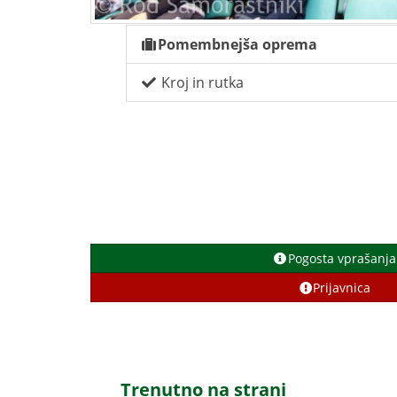
Pomembnejša oprema
Kroj in rutka
Pogosta vprašanja
Prijavnica
Trenutno na strani