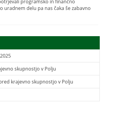
potrjevali programsko in finančno
a. Po uradnem delu pa nas čaka še zabavno
1.2025
ajevno skupnostjo v Polju
 pred krajevno skupnostjo v Polju