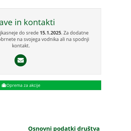
jave in kontakti
jkasneje do srede
15.1.2025
. Za dodatne
obrnete na svojega vodnika ali na spodnji
kontakt.
Oprema za akcije
Osnovni podatki društva