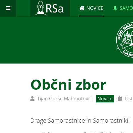
NOVICE
SAMO
Občni zbor
Tijan Gorše Mahmutović
Novice
Ust
Drage Samorastnice in Samorastniki!