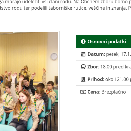
 ga morajo udeležiti vsi člani rodu. Na Občnem zboru bomo 
vodstvo rodu ter podelili taborniške rutice, veščine in znanj
Osnovni podatki
Datum
: petek, 17.
Zbor
: 18.00 pred kr
Prihod
: okoli 21.00
Cena
: Brezplačno