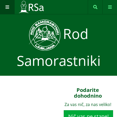
Rod
Samorastniki
Podarite
dohodnino
Za vas nič, za nas veliko!
Nič vas ne stane!