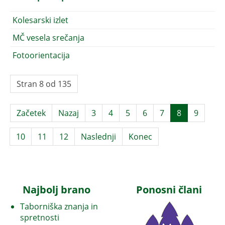
Kolesarski izlet
MČ vesela srečanja
Fotoorientacija
Stran 8 od 135
Začetek
Nazaj
3
4
5
6
7
8
9
10
11
12
Naslednji
Konec
Najbolj brano
Ponosni člani
Taborniška znanja in
spretnosti